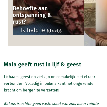
Behoefte aan
Op
ontspanning &
ge
rust?
st
Ik help je graag.
Mala geeft rust in lijf & geest
Lichaam, geest en ziel zijn onlosmakelijk met elkaar
verbonden. Volledig in balans kent het ongekende
kracht om bergen te verzetten!
Balans is echter geen vaste staat van zijn, maar ruimte